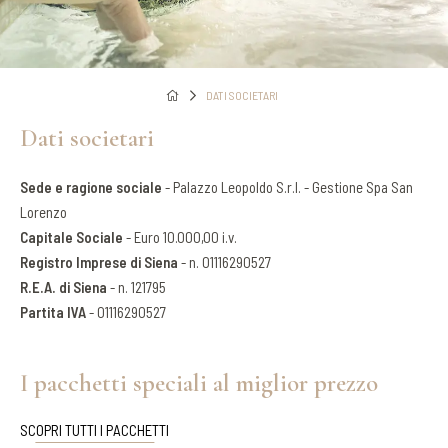
DATI SOCIETARI
Dati societari
Sede e ragione sociale
- Palazzo Leopoldo S.r.l. - Gestione Spa San
Lorenzo
Capitale Sociale
- Euro 10.000,00 i.v.
Registro Imprese di Siena
- n. 01116290527
R.E.A. di Siena
- n. 121795
Partita IVA
- 01116290527
I pacchetti speciali al miglior prezzo
SCOPRI TUTTI I PACCHETTI