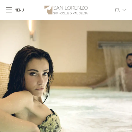
MENU
ITA
ITA
ENG