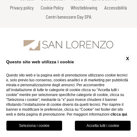
Privacy policy
Cookie Policy
Whistleblowing
Accessibilità
Centri benessere Day SPA
X
Questo sito web utilizza i cookie
Via Gracco del Secco, 111 - 53034 Colle di Val D'Elsa - Siena - Italy
Tel: +39 0577 926863
Fax: +39 0577 926863
Questo sito web e la pagina web di prenotazione utilizzano cookie tecnici
Email:
info@spasanlorenzo.it
e, solo previo tuo consenso, cookies analitici e di marketing per pubblicità
P.Iva 01116290527
mirata e personalizzazione degli annunci. Per acconsentire
all’installazione di tutte le categorie di cookie clicca su “Accetta tutti i
cookie” mentre per selezionare specifiche categorie di cookie, clicca su
Website by Blastness
"Seleziona i cookie"; mediante la “x” puoi invece chiudere il banner
rifiutando l’installazione di cookie diversi da quelli tecnici. Per riaprire il
banner e modificare le preferenze, clicca su “Cookie” nel footer del sito
web e della pagina di prenotazione. Per maggiori informazioni
clicca qui
.
PRENOTA