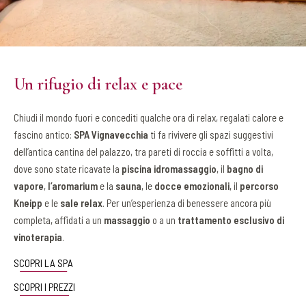
Un rifugio di relax e pace
Chiudi il mondo fuori e concediti qualche ora di relax, regalati calore e
fascino antico:
SPA Vignavecchia
ti fa rivivere gli spazi suggestivi
dell’antica cantina del palazzo, tra pareti di roccia e soffitti a volta,
dove sono state ricavate la
piscina idromassaggio
, il
bagno di
vapore
,
l’aromarium
e la
sauna
, le
docce emozionali
, il
percorso
Kneipp
e le
sale relax
. Per un’esperienza di benessere ancora più
completa, affidati a un
massaggio
o a un
trattamento esclusivo di
vinoterapia
.
SCOPRI LA SPA
SCOPRI I PREZZI