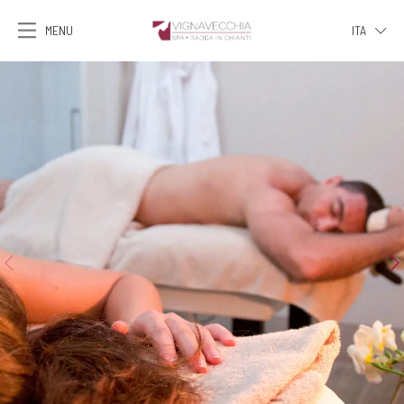
MENU
ITA
ITA
ENG