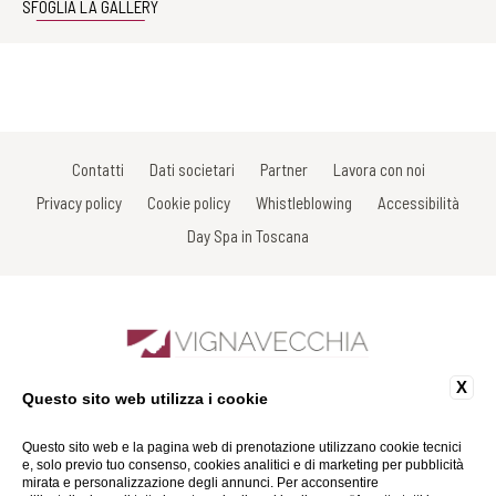
SFOGLIA LA GALLERY
Contatti
Dati societari
Partner
Lavora con noi
Privacy policy
Cookie policy
Whistleblowing
Accessibilità
Day Spa in Toscana
X
Questo sito web utilizza i cookie
Sdrucciolo di Piazza, 7 - 53017 Radda in Chianti - Siena - Italy
Tel: +39 0577 738038
Fax: +39 0577 738031
Questo sito web e la pagina web di prenotazione utilizzano cookie tecnici
Email:
info@spavignavecchia.it
e, solo previo tuo consenso, cookies analitici e di marketing per pubblicità
P.Iva 01116290527
mirata e personalizzazione degli annunci. Per acconsentire