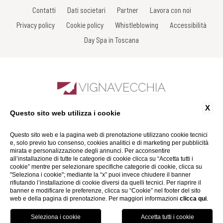
Contatti
Dati societari
Partner
Lavora con noi
Privacy policy
Cookie policy
Whistleblowing
Accessibilità
Day Spa in Toscana
X
Questo sito web utilizza i cookie
Sdrucciolo di Piazza, 7 - 53017 Radda in Chianti - Siena - Italy
Tel: +39 0577 738038
Fax: +39 0577 738031
Questo sito web e la pagina web di prenotazione utilizzano cookie tecnici
Email:
info@spavignavecchia.it
e, solo previo tuo consenso, cookies analitici e di marketing per pubblicità
P.Iva 01116290527
mirata e personalizzazione degli annunci. Per acconsentire
all’installazione di tutte le categorie di cookie clicca su “Accetta tutti i
cookie” mentre per selezionare specifiche categorie di cookie, clicca su
Website by Blastness
"Seleziona i cookie"; mediante la “x” puoi invece chiudere il banner
rifiutando l’installazione di cookie diversi da quelli tecnici. Per riaprire il
banner e modificare le preferenze, clicca su “Cookie” nel footer del sito
web e della pagina di prenotazione. Per maggiori informazioni
clicca qui
.