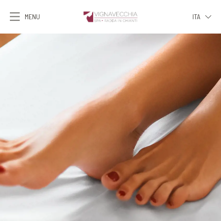
MENU
ITA
ITA
ENG