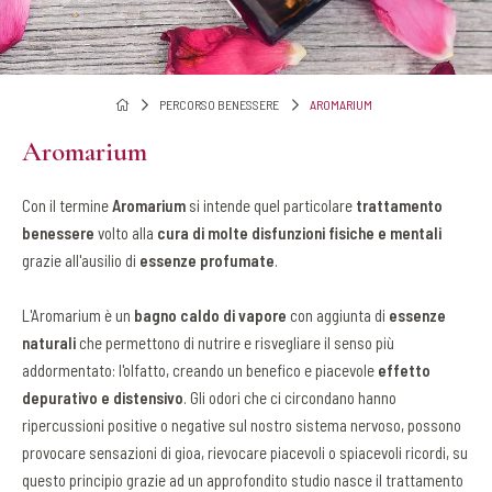
PERCORSO BENESSERE
AROMARIUM
Aromarium
Con il termine
Aromarium
si intende quel particolare
trattamento
benessere
volto alla
cura di molte disfunzioni fisiche e mentali
grazie all'ausilio di
essenze profumate
.
L'Aromarium è un
bagno caldo di vapore
con aggiunta di
essenze
naturali
che permettono di nutrire e risvegliare il senso più
addormentato: l'olfatto, creando un benefico e piacevole
effetto
depurativo e distensivo
. Gli odori che ci circondano hanno
ripercussioni positive o negative sul nostro sistema nervoso, possono
provocare sensazioni di gioa, rievocare piacevoli o spiacevoli ricordi, su
questo principio grazie ad un approfondito studio nasce il trattamento