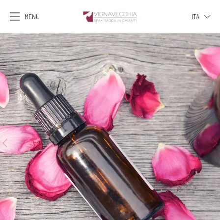
MENU
ITA
ITA
ENG