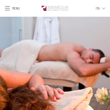
MENU
ITA
ITA
ENG