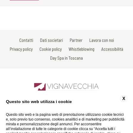
Contatti
Dati societari
Partner
Lavora con noi
Privacy policy
Cookie policy
Whistleblowing
Accessibilità
Day Spa in Toscana
X
Questo sito web utilizza i cookie
Sdrucciolo di Piazza, 7 - 53017 Radda in Chianti - Siena - Italy
Tel: +39 0577 738038
Fax: +39 0577 738031
Questo sito web e la pagina web di prenotazione utilizzano cookie tecnici
Email:
info@spavignavecchia.it
e, solo previo tuo consenso, cookies analitici e di marketing per pubblicità
P.Iva 01116290527
mirata e personalizzazione degli annunci. Per acconsentire
all’installazione di tutte le categorie di cookie clicca su “Accetta tutti i