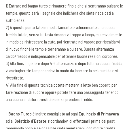
1) Entrare nel bagno turco e rimanere fino a che si sentiranno pulsare le
tempie: questo sarà il segnale che indicherà che siete riscaldati a
sufficienza.
2) A questo punto fate immediatamente e velocemente una doccia
fredda totale, senza tuttavia rimanervi troppo a lungo, essenzialmente
in modo da rinfrescare la cute, poi rientrate nel vapore per riscaldarvi
di nuovo finché le tempie torneranno a pulsare. Questa alternanza
caldo/freddo è indispensabile per ottenere buone reazioni corporee.
3) Alla fine, in genere dopo 4-6 alternanze e dopo l’ultima doccia fredda,
vi asciugherete tamponandovi in modo da lasciare la pelle umida e vi
rivestirete.
4) Alla fine di questa tecnica potete mettervi a letto ben coperti per
fare reazione di sudore oppure potete fare una passeggiata tenendo
una buona andatura, vestiti e senza prendere freddo.
Il
Bagno Turco
è inoltre consigliato ad ogni
Equinozio di Primavera
ed al
Solstizio d’Estate
, ricordandovi di effettuarli prima dei pasti,
mangiando poco e se possibile siate vegetariani, con molte crudità.