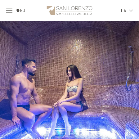
MENU
ITA
ITA
ENG