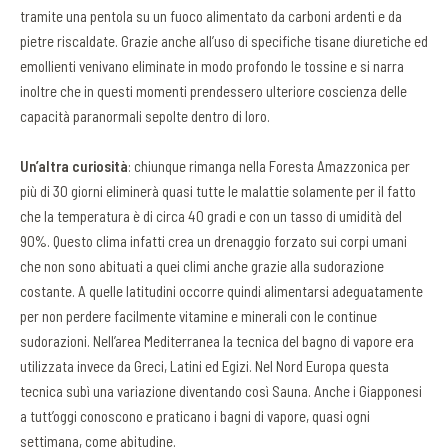
tramite una pentola su un fuoco alimentato da carboni ardenti e da
pietre riscaldate. Grazie anche all’uso di specifiche tisane diuretiche ed
emollienti venivano eliminate in modo profondo le tossine e si narra
inoltre che in questi momenti prendessero ulteriore coscienza delle
capacità paranormali sepolte dentro di loro.
Un’altra curiosità
: chiunque rimanga nella Foresta Amazzonica per
più di 30 giorni eliminerà quasi tutte le malattie solamente per il fatto
che la temperatura è di circa 40 gradi e con un tasso di umidità del
90%. Questo clima infatti crea un drenaggio forzato sui corpi umani
che non sono abituati a quei climi anche grazie alla sudorazione
costante. A quelle latitudini occorre quindi alimentarsi adeguatamente
per non perdere facilmente vitamine e minerali con le continue
sudorazioni. Nell’area Mediterranea la tecnica del bagno di vapore era
utilizzata invece da Greci, Latini ed Egizi. Nel Nord Europa questa
tecnica subì una variazione diventando così Sauna. Anche i Giapponesi
a tutt’oggi conoscono e praticano i bagni di vapore, quasi ogni
settimana, come abitudine.