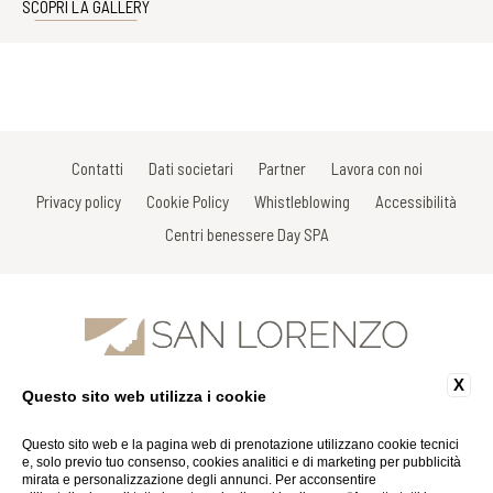
SCOPRI LA GALLERY
Contatti
Dati societari
Partner
Lavora con noi
Privacy policy
Cookie Policy
Whistleblowing
Accessibilità
Centri benessere Day SPA
X
Questo sito web utilizza i cookie
Via Gracco del Secco, 111 - 53034 Colle di Val D'Elsa - Siena - Italy
Tel: +39 0577 926863
Fax: +39 0577 926863
Questo sito web e la pagina web di prenotazione utilizzano cookie tecnici
Email:
info@spasanlorenzo.it
e, solo previo tuo consenso, cookies analitici e di marketing per pubblicità
P.Iva 01116290527
mirata e personalizzazione degli annunci. Per acconsentire