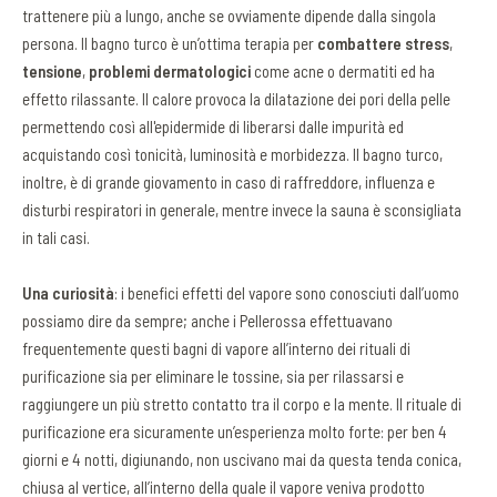
trattenere più a lungo, anche se ovviamente dipende dalla singola
persona. Il bagno turco è un’ottima terapia per
combattere stress
,
tensione
,
problemi dermatologici
come acne o dermatiti ed ha
effetto rilassante. Il calore provoca la dilatazione dei pori della pelle
permettendo così all'epidermide di liberarsi dalle impurità ed
acquistando così tonicità, luminosità e morbidezza. Il bagno turco,
inoltre, è di grande giovamento in caso di raffreddore, influenza e
disturbi respiratori in generale, mentre invece la sauna è sconsigliata
in tali casi.
Una curiosità
: i benefici effetti del vapore sono conosciuti dall’uomo
possiamo dire da sempre; anche i Pellerossa effettuavano
frequentemente questi bagni di vapore all’interno dei rituali di
purificazione sia per eliminare le tossine, sia per rilassarsi e
raggiungere un più stretto contatto tra il corpo e la mente. Il rituale di
purificazione era sicuramente un’esperienza molto forte: per ben 4
giorni e 4 notti, digiunando, non uscivano mai da questa tenda conica,
chiusa al vertice, all’interno della quale il vapore veniva prodotto