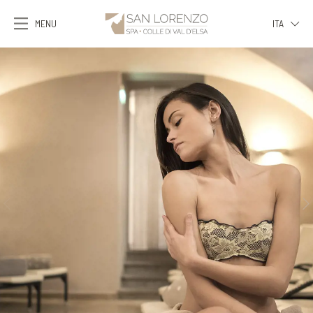
MENU
ITA
ITA
ENG